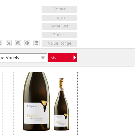
Search
Login
Wine List
Bar List
Value Range