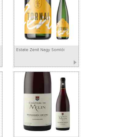
Estate Zenit Nagy Somlói