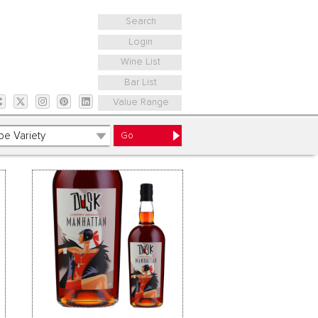
Search
Login
Wine List
Bar List
Value Range