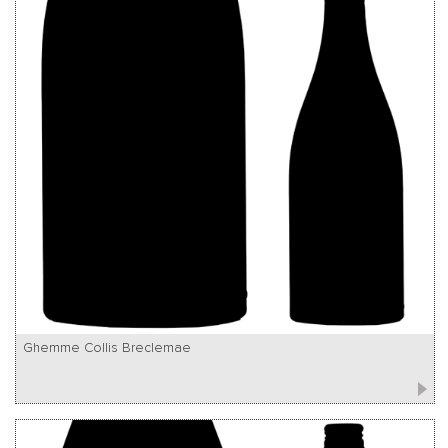
Ghemme Collis Breclemae