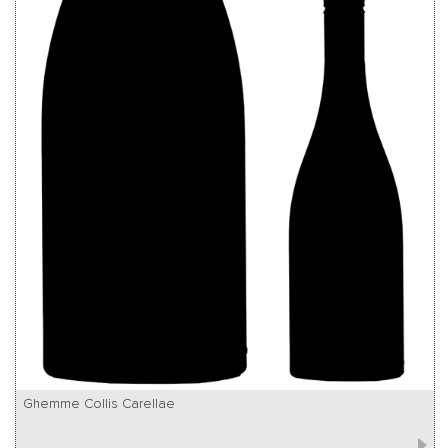
Ghemme Collis Carellae