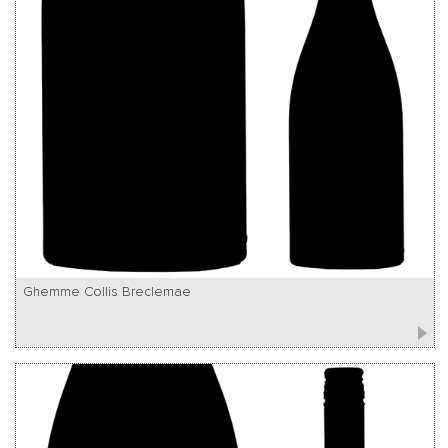
Ghemme Collis Breclemae