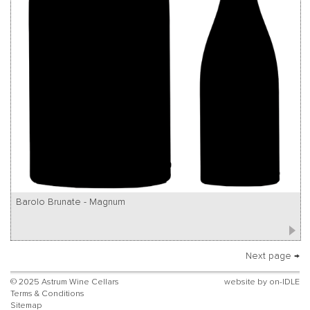
Barolo Brunate - Magnum
Next page →
© 2025 Astrum Wine Cellars
website by
on-IDLE
Terms & Conditions
Sitemap